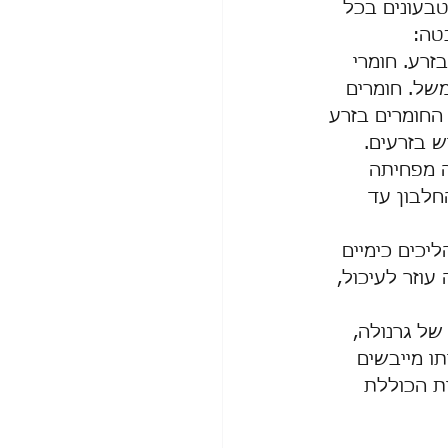
טבעונים בכל 
טה: 
רע. חומרי 
של. חומרים 
החומרים בזרע 
 בזרעים. 
 מפחיתה 
כמות החלבון עד 
יכים כימיים 
עוזר לעיכול, 
צלנו במרסי גודיז תמצאו את סדרת המונבטים הכוללת תערובות Super Food של גרנולה, 
בשיטת ה- Raw food (אוכל חי אותו מייבשים 
אות הכוללת 