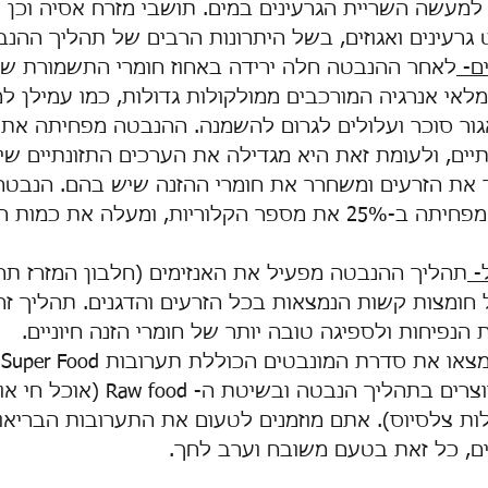
למעשה השריית הגרעינים במים. תושבי מזרח אסיה וכן 
 גרעינים ואגוזים, בשל היתרונות הרבים של תהליך ההנב
ם- 
לאחר ההנבטה חלה ירידה באחוז חומרי התשמורת שבז
אי אנרגיה המורכבים ממולקולות גדולות, כמו עמילן למ
אגור סוכר ועלולים לגרום להשמנה. ההנבטה מפחיתה את 
ים, ולעומת זאת היא מגדילה את הערכים התזונתיים שיש
את הזרעים ומשחרר את חומרי ההזנה שיש בהם. הנבטה
בחצי מכמות השומן, מפחיתה ב-25% את מספר הקלוריות, ומעלה את 
- 
תהליך ההנבטה מפעיל את האנזימים (חלבון המזרז תהל
ל חומצות קשות הנמצאות בכל הזרעים והדגנים. תהליך זה 
הנפיחות ולספיגה טובה יותר של חומרי הזנה חיוניים.
א
פיצוחים וגרעינים המיוצרים בתהליך הנבטה ו
 קל עד 45 מעלות צלסיוס). אתם מוזמנים לטעום את התערובות הברי
ים, כל זאת בטעם משובח וערב לחך. 