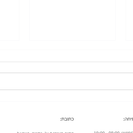
מרסי גודיז: כי על איכות לא
מתפשרים
Food
יחה:
כתובת: