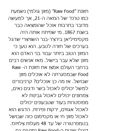
תזונת ״Raw Food״ (מזון גולמי) נשמעת 
כמו טרנד של המאה ה-21, אך למעשה 
מדובר בתרבות אוכל שהומצאה כבר 
בשנת 1867. מי שפיתח אותה היה 
מקסימיליאן בירצ'ר-בנר השוויצרי שדגל 
בערכים של חזרה לטבע. הוא טען כי 
המזון הטוב ביותר עבור בני האדם הוא 
מזון שלא עבר בישול. מאז אנשים רבים 
ברחבי העולם אמצו את תזונת ה-Raw 
Food שבמסגרתה לא אוכלים מזון 
שבושל. אז מה כן אוכלים? קרניבורים 
למשל יכולים לאכול בשר ודגים נאים, 
צמחונים יכולים לאכול גבינות לא 
מפוסטרות בעוד שטבעונים יכולים 
לאכול אגוזים, ירקות ופירות. הדגש הוא 
לאכול מזון חי או מקסימום כזה שבושל 
בטמפרטורה של עד 48 מעלות צלזיוס. 