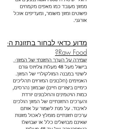
דוגלי שיטת ה-Raw Food נמנעים גם 
ממזון מעובד כמו מאפים מקמחים 
פשוטים ומזון משומר, ומעדיפים אוכל 
אורגני. 
מדוע כדאי לבחור בתזונת ה-
Raw Food?
שמירה על הערך התזונתי של המזון- 
בישול מעל 48 מעלות צלזיוס גורם 
לשינוי במבנה המולקולרי של המזון. 
האנזימים (חלבונים המזרזים תהליכים 
כימיים ביצורים חיים) שבמזון נהרסים, 
כמות הויטמינים והחלבונים יורדת 
והערכים התזונתיים של המזון הולכים 
לאיבוד. על מנת לשמור על אותם 
ערכים תזונתיים מומלץ לאכול מזונות 
שאינם מבושלים כלל או שבושלו 