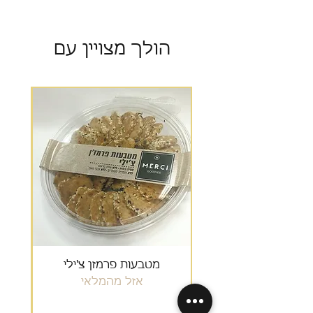
90 יום
הולך מצויין עם
מבצע
מטבעות פרמזן צ'ילי
גרנ
אזל מהמלאי