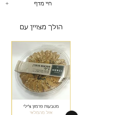
חיי מדף
90 יום
הולך מצויין עם
מבצע
מטבעות פרמזן צ'ילי
גרנ
אזל מהמלאי