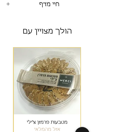
חיי מדף
90 יום
הולך מצויין עם
מבצע
מטבעות פרמזן צ'ילי
גרנ
אזל מהמלאי