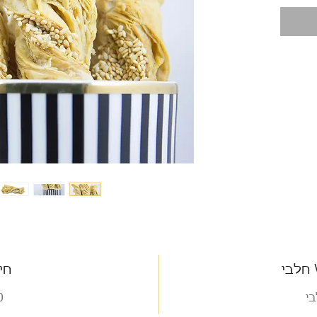
 חלבי
חי
י
90