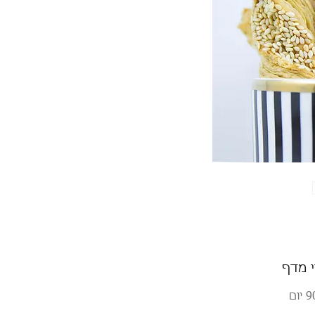
י מדף
 יום