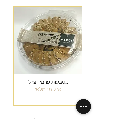
מבצע
מטבעות פרמזן צ'ילי
גרנ
אזל מהמלאי
תהיו הראשונים לדעת: